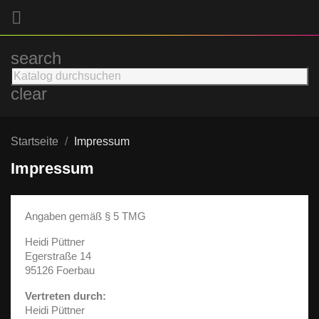

search
clear
Startseite
Impressum
Impressum
Angaben gemäß § 5 TMG
Heidi Püttner
Egerstraße 14
95126 Foerbau
Vertreten durch:
Heidi Püttner