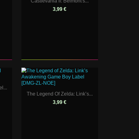
Castlevania II: Belmont's...
3,99 €
l...
The Legend Of Zelda: Link’s...
3,99 €