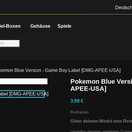
Deutsc
iel-Boxen
Gehäuse
Spiele
kemon Blue Version - Game Boy Label [DMG-APEE-USA]
Pokemon Blue Versi
APEE-USA]
3,99 €
Bruttopreis
Gönn deinem Modul eine Rest
Verleihe deinem geliebten Gam