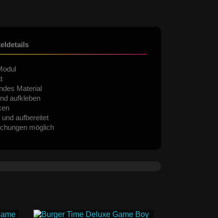
keldetails
Modul
t
ndes Material
nd aufkleben
ken
 und aufbereitet
ichungen möglich