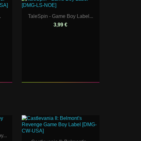
.
TaleSpin - Game Boy Label...
3,99 €
...