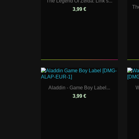
The Legend Of Zelda: Link’s...
The
3,99 €
Aladdin - Game Boy Label...
W
3,99 €