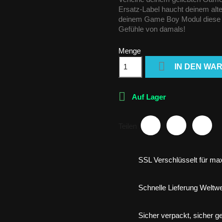
Ersatz-Label haucht deinem alt
deinem Game Boy Modul diese R
Gefühle von damals!
Menge

IN DEN WA

Auf Lager
Teilen
SSL Verschlüsselt für max
Schnelle Lieferung Weltwe
Sicher verpackt, sicher gel