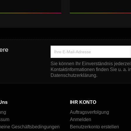
ere
Sie können Ihr Einverständnis jederzei
Kontaktinformationen finden Sie u. a. i
Datenschutzerklärung.
Uns
IHR KONTO
ung
Auftragsverfolgung
ssum
Anmelden
meine Geschäftsbedingungen
Benutzerkonto erstellen