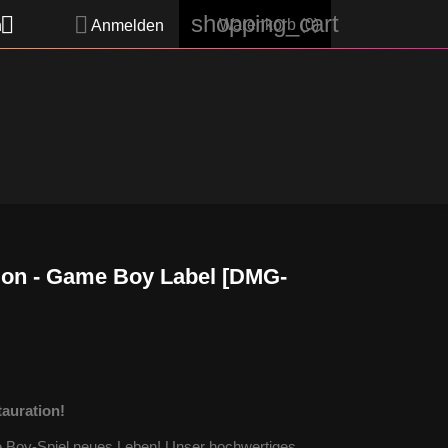
shopping_cart


Warenkorb
(0)
h
Anmelden
on - Game Boy Label [DMG-
auration!
e Boy-Spiel neues Leben! Unser hochwertiges