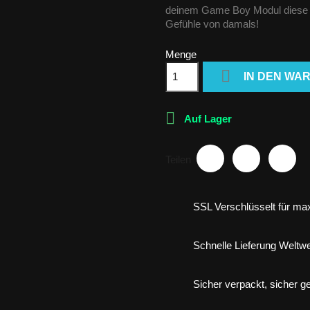
deinem Game Boy Modul diese R
Gefühle von damals!
Menge

IN DEN WA

Auf Lager
Teilen
SSL Verschlüsselt für max
Schnelle Lieferung Weltwe
Sicher verpackt, sicher gel