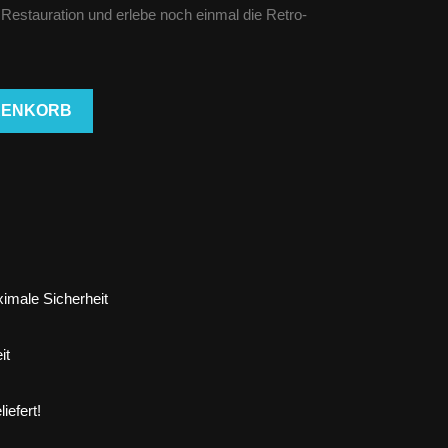
estauration und erlebe noch einmal die Retro-
RENKORB
imale Sicherheit
it
iefert!