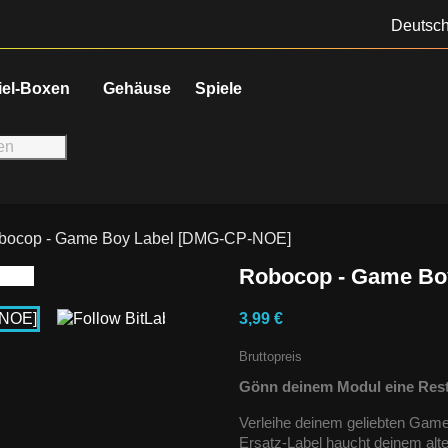
Deutsc
iel-Boxen
Gehäuse
Spiele
bocop - Game Boy Label [DMG-CP-NOE]
Robocop - Game Bo
3,99 €
Bruttopreis
Gönn deinem Modul eine Rest
Verleihe deinem geliebten Gam
Ersatz-Label haucht deinem alt