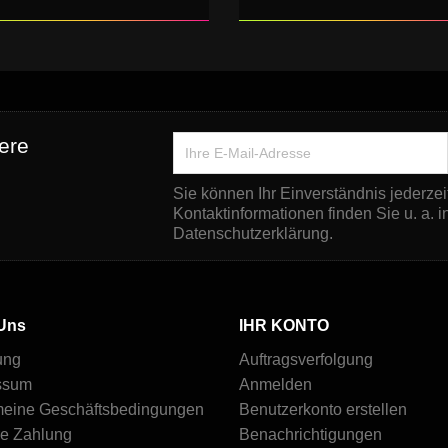
ere
Sie können Ihr Einverständnis jederzei
Kontaktinformationen finden Sie u. a. i
Datenschutzerklärung.
Uns
IHR KONTO
ung
Auftragsverfolgung
ssum
Anmelden
meine Geschäftsbedingungen
Benutzerkonto erstellen
re Zahlung
Benachrichtigungen