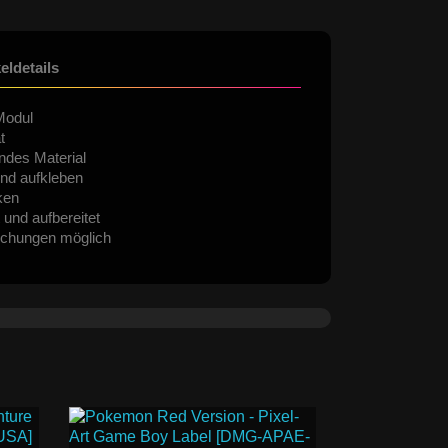
keldetails
Modul
t
ndes Material
nd aufkleben
ken
 und aufbereitet
ichungen möglich