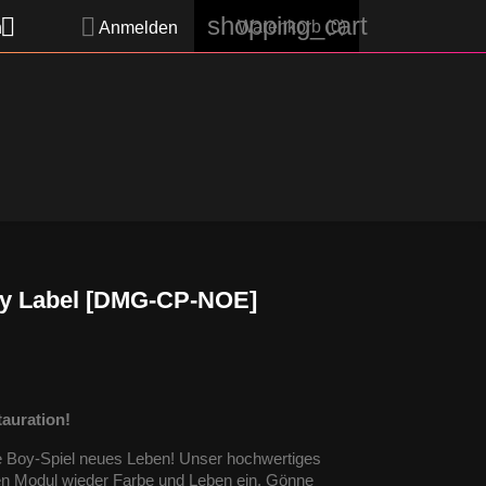
shopping_cart


Warenkorb
(0)
h
Anmelden
y Label [DMG-CP-NOE]
auration!
e Boy-Spiel neues Leben! Unser hochwertiges
en Modul wieder Farbe und Leben ein. Gönne