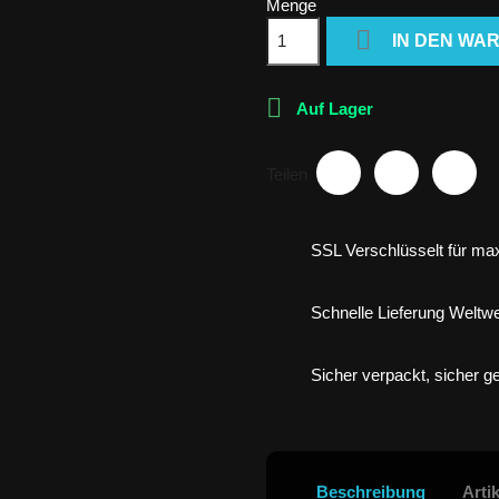
Menge

IN DEN WA

Auf Lager
Teilen
SSL Verschlüsselt für max
Schnelle Lieferung Weltwe
Sicher verpackt, sicher gel
Beschreibung
Arti