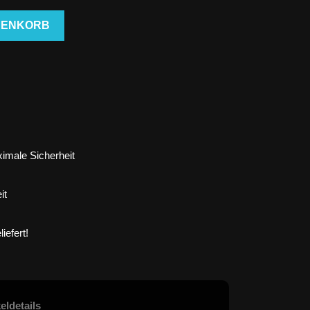
RENKORB
imale Sicherheit
it
iefert!
keldetails