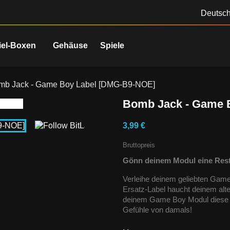
Deutsc
iel-Boxen
Gehäuse
Spiele
mb Jack - Game Boy Label [DMG-B9-NOE]
Bomb Jack - Game 
3,99 €
Bruttopreis
Gönn deinem Modul eine Rest
Verleihe deinem geliebten Gam
Ersatz-Label haucht deinem alt
deinem Game Boy Modul diese R
Gefühle von damals!