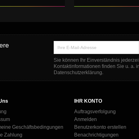
ere
Sie können Ihr Einverständnis jederzei
Kontaktinformationen finden Sie u. a. i
Datenschutzerklärung.
Uns
IHR KONTO
ung
Auftragsverfolgung
ssum
Anmelden
meine Geschäftsbedingungen
Benutzerkonto erstellen
re Zahlung
Benachrichtigungen