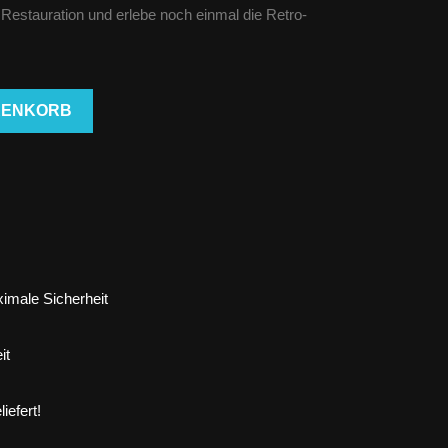
estauration und erlebe noch einmal die Retro-
RENKORB
imale Sicherheit
it
iefert!