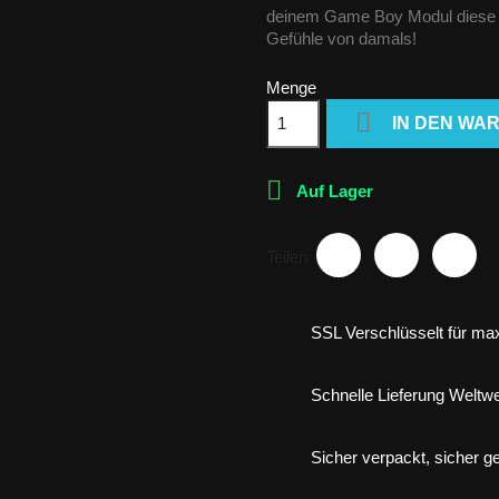
deinem Game Boy Modul diese R
Gefühle von damals!
Menge

IN DEN WA

Auf Lager
Teilen
SSL Verschlüsselt für max
Schnelle Lieferung Weltwe
Sicher verpackt, sicher gel