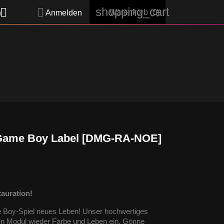
shopping_cart


Warenkorb
(0)
h
Anmelden
 Game Boy Label [DMG-RA-NOE]
auration!
e Boy-Spiel neues Leben! Unser hochwertiges
en Modul wieder Farbe und Leben ein. Gönne