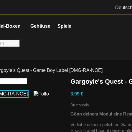
Deutsc
iel-Boxen
Gehäuse
Spiele
rgoyle's Quest - Game Boy Label [DMG-RA-NOE]
Gargoyle's Quest -
3,99 €
Bruttopreis
Gönn deinem Modul eine Rest
Verleihe deinem geliebten Gam
Ersatz-Label haucht deinem alt