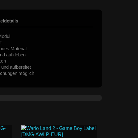
keldetails
Modul
t
ndes Material
nd aufkleben
ken
 und aufbereitet
ichungen möglich