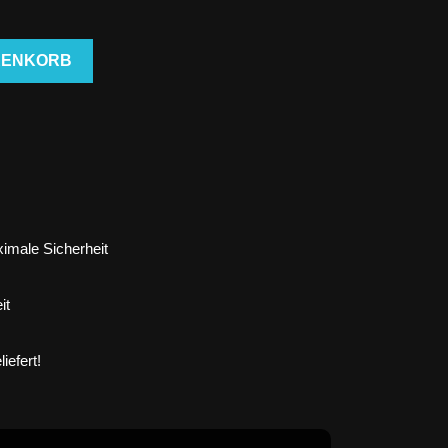
RENKORB
imale Sicherheit
it
iefert!