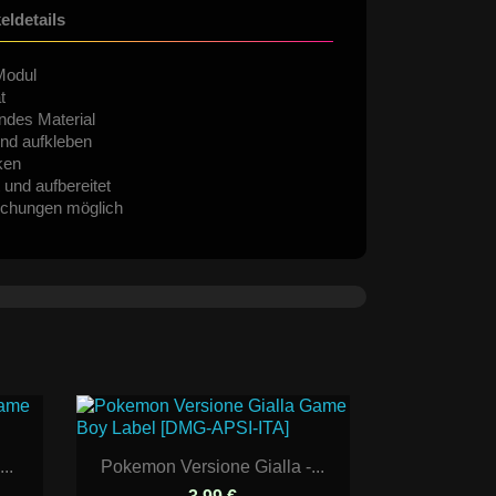
keldetails
Modul
t
ndes Material
nd aufkleben
ken
 und aufbereitet
ichungen möglich
..
Pokemon Versione Gialla -...