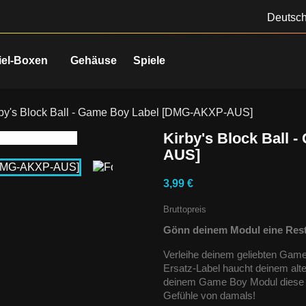
Deutsc
iel-Boxen
Gehäuse
Spiele
rby's Block Ball - Game Boy Label [DMG-AKXP-AUS]
Kirby's Block Ball
AUS]
3,99 €
Bruttopreis
Gönn deinem Modul eine Rest
Verleihe deinem geliebten Gam
Ersatz-Label haucht deinem alt
deinem Game Boy Modul diese R
Gefühle von damals!